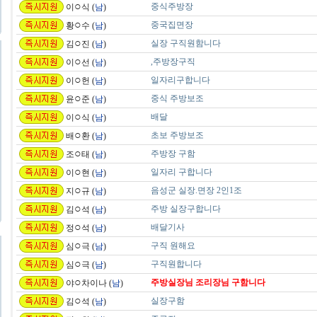
○
중식주방장
이
식 (
남
)
○
중국집면장
황
수 (
남
)
○
실장 구직원함니다
김
진 (
남
)
○
,주방장구직
이
선 (
남
)
○
일자리구합니다
이
헌 (
남
)
○
중식 주방보조
윤
준 (
남
)
○
배달
이
식 (
남
)
○
초보 주방보조
배
환 (
남
)
○
주방장 구함
조
태 (
남
)
○
일자리 구합니다
이
현 (
남
)
○
음성군 실장.면장 2인1조
지
규 (
남
)
○
주방 실장구합니다
김
석 (
남
)
○
배달기사
정
석 (
남
)
○
구직 원해요
심
극 (
남
)
○
구직원합니다
심
극 (
남
)
○
주방실장님 조리장님 구함니다
야
차이나 (
남
)
○
실장구함
김
석 (
남
)