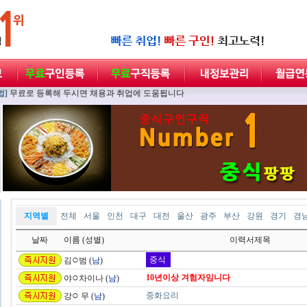
법]
무료로 등록해 두시면 채용과 취업에 도움됩니다
지역별
전체
서울
인천
대구
대전
울산
광주
부산
강원
경기
경
날짜
이름 (성별)
이력서제목
○
중식
김
범 (
남
)
○
10년이상 겨험자임니다
야
차이나 (
남
)
○
중화요리
강
무 (
남
)