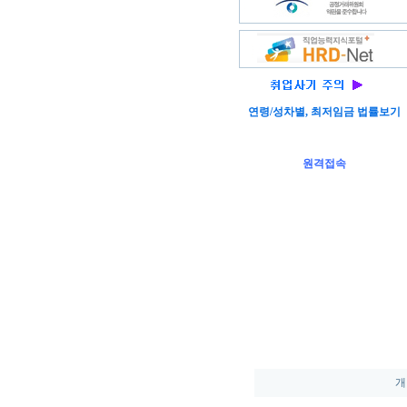
연령/성차별, 최저임금 법률보기
원격접속
개