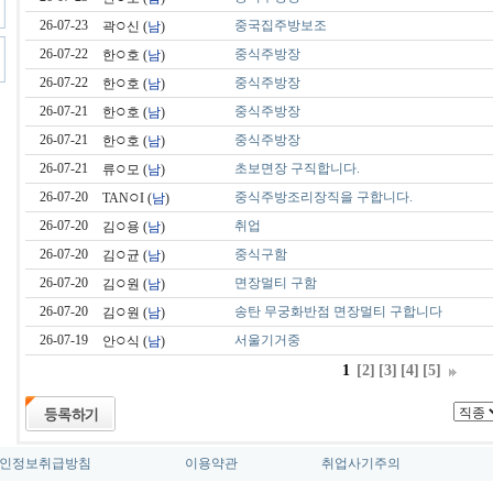
○
26-07-23
중국집주방보조
곽
신 (
남
)
○
26-07-22
중식주방장
한
호 (
남
)
○
26-07-22
중식주방장
한
호 (
남
)
○
26-07-21
중식주방장
한
호 (
남
)
○
26-07-21
중식주방장
한
호 (
남
)
○
26-07-21
초보면장 구직합니다.
류
모 (
남
)
○
26-07-20
중식주방조리장직을 구합니다.
TAN
I (
남
)
○
26-07-20
취업
김
용 (
남
)
○
26-07-20
중식구함
김
균 (
남
)
○
26-07-20
면장멀티 구함
김
원 (
남
)
○
26-07-20
송탄 무궁화반점 면장멀티 구합니다
김
원 (
남
)
○
26-07-19
서울기거중
안
식 (
남
)
1
[2]
[3]
[4]
[5]
인정보취급방침
이용약관
취업사기주의