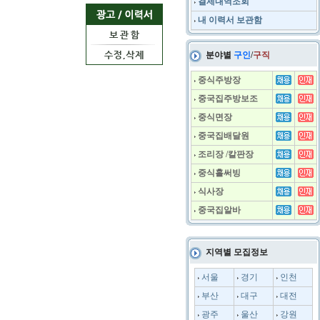
결제내역조회
내 이력서 보관함
분야별
구인
/
구직
중식주방장
중국집주방보조
중식면장
중국집배달원
조리장 /칼판장
중식홀써빙
식사장
중국집알바
지역별 모집정보
서울
경기
인천
부산
대구
대전
광주
울산
강원