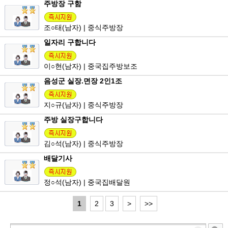
주방장 구함
조
태(남자) | 중식주방장
○
일자리 구합니다
이
현(남자) | 중국집주방보조
○
음성군 실장.면장 2인1조
지
규(남자) | 중식주방장
○
주방 실장구합니다
김
석(남자) | 중식주방장
○
배달기사
정
석(남자) | 중국집배달원
○
1
2
3
>
>>